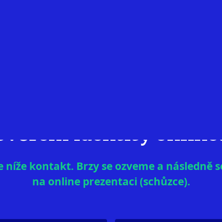
ět, jaké další výhody 
ověření identity online
 níže kontakt. Brzy se ozveme a následně 
na online prezentaci (schůzce).