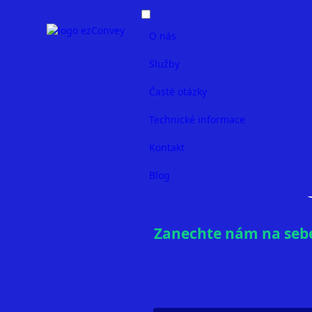
O nás
Služby
Časté otázky
Technické informace
Chcete věd
Kontakt
Blog
Zanechte nám na sebe