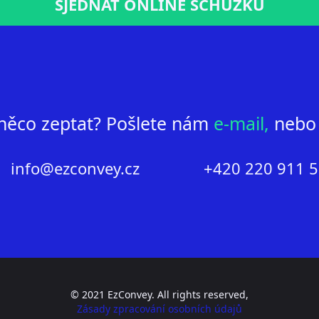
SJEDNAT ONLINE SCHŮZKU
 něco zeptat? Pošlete nám
e-mail,
nebo 
info@ezconvey.cz
+420 220 911 
© 2021 EzConvey. All rights reserved,
Zásady zpracování osobních údajů