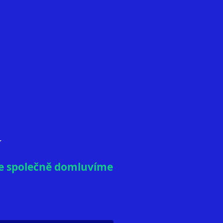
vám přinese
?
se společně domluvíme